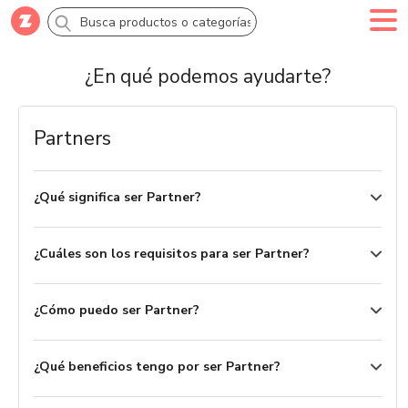
¿En qué podemos ayudarte?
Comprar
Crea tu cuenta
Ingresa
Categorías
Partners
Novedades
¿Qué significa ser Partner?
Campañas
¿Cuáles son los requisitos para ser Partner?
Logo 24hs
¿Cómo puedo ser Partner?
Marcas
¿Qué beneficios tengo por ser Partner?