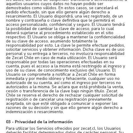
aquellos usuarios cuyos datos no hayan podido ser
demostrados como válidos. En estos casos, se cancelará el
pedido efectuado, sin que ello genere algún derecho a
resarcimiento. El Usuario dispondrá, una vez registrado, de un
nombre y contraseña o clave definitiva que le permitirá el
acceso personalizado, confidencial y seguro. El Usuario tendrá
la posibilidad de cambiar la clave de acceso, para lo cual
deberá sujetarse al procedimiento establecido en el sitio
respectivo. El Usuario se obliga a mantener la confidencialidad
de su clave de acceso, asumiendo totalmente la
responsabilidad por esto. La clave le permite efectuar pedidos,
solicitar servicios y obtener información. Dicha clave es de uso
personal y su entrega a terceros, no involucra responsabilidad
de Zecat Chile en caso de mala utilización. El Usuario será
responsable por todas las operaciones efectuadas en su
cuenta, pues el acceso a la misma está restringido al ingreso y
uso de su clave, de conocimiento exclusivo del Usuario. El
Usuario se compromete a notificar a Zecat Chile en forma
inmediata y por medio idóneo y fehaciente, cualquier uso no
autorizado de su cuenta, así como el ingreso por terceros no
autorizados a la misma. Se aclara que está prohibida la venta,
cesión o transferencia de la clave bajo ningún título. Zecat
Chile se reserva el derecho de rechazar cualquier solicitud de
registración o de cancelar una registración previamente
aceptada, sin que esté obligado a comunicar o exponer las
razones de su decisión y sin que ello genere algún derecho a
indemnización o resarcimiento.
03 - Privacidad de la información
Para utilizar los Servicios ofrecidos por zecat.cl, los Usuarios
deberán facilitar determinados datos de carácter personal. Su