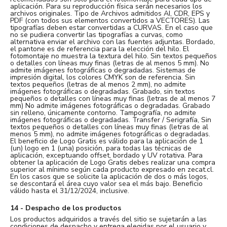
aplicación. Para su reproducción física serán necesarios los
archivos originales. Tipo de Archivos admitidos AI, CDR, EPS y
PDF (con todos sus elementos convertidos a VECTORES). Las
tipografías deben estar convertidas a CURVAS. En el caso que
no se pudiera convertir las tipografías a curvas, como
alternativa enviar el archivo con las fuentes adjuntas. Bordado,
el pantone es de referencia para la elección del hilo. El
fotomontaje no muestra la textura del hilo. Sin textos pequeños
o detalles con líneas muy finas (letras de al menos 5 mm). No
admite imágenes fotográficas o degradadas. Sistemas de
impresión digital, los colores CMYK son de referencia. Sin
textos pequeños (letras de al menos 2 mm), no admite
imágenes fotográficas o degradadas. Grabado, sin textos
pequeños o detalles con líneas muy finas (letras de al menos 7
mm) No admite imágenes fotográficas o degradadas. Grabado
sin relleno, únicamente contorno. Tampografía, no admite
imágenes fotográficas o degradadas. Transfer / Serigrafía, Sin
textos pequeños o detalles con líneas muy finas (letras de al
menos 5 mm), no admite imágenes fotográficas o degradadas.
El beneficio de Logo Gratis es válido para la aplicación de 1
(un) logo en 1 (una) posición, para todas las técnicas de
aplicación, exceptuando offset, bordado y UV rotativa. Para
obtener la aplicación de Logo Gratis debes realizar una compra
superior al mínimo según cada producto expresado en zecat.cl.
En los casos que se solicite la aplicación de dos o más logos,
se descontará el área cuyo valor sea el más bajo. Beneficio
válido hasta el 31/12/2024, inclusive.
14 - Despacho de los productos
Los productos adquiridos a través del sitio se sujetarán a las
condiciones de despacho y entrega elegidas por el usuario y