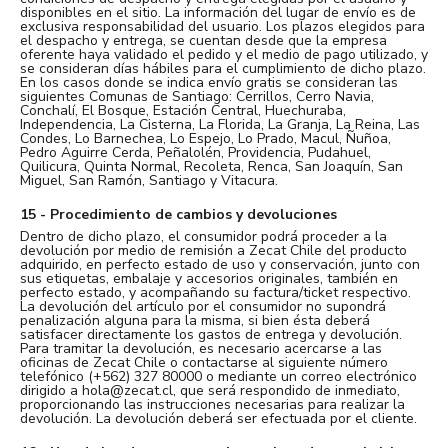
disponibles en el sitio. La información del lugar de envío es de
exclusiva responsabilidad del usuario. Los plazos elegidos para
el despacho y entrega, se cuentan desde que la empresa
oferente haya validado el pedido y el medio de pago utilizado, y
se consideran días hábiles para el cumplimiento de dicho plazo.
En los casos donde se indica envío gratis se consideran las
siguientes Comunas de Santiago: Cerrillos, Cerro Navia,
Conchalí, El Bosque, Estación Central, Huechuraba,
Independencia, La Cisterna, La Florida, La Granja, La Reina, Las
Condes, Lo Barnechea, Lo Espejo, Lo Prado, Macul, Ñuñoa,
Pedro Aguirre Cerda, Peñalolén, Providencia, Pudahuel,
Quilicura, Quinta Normal, Recoleta, Renca, San Joaquín, San
Miguel, San Ramón, Santiago y Vitacura.
15 - Procedimiento de cambios y devoluciones
Dentro de dicho plazo, el consumidor podrá proceder a la
devolución por medio de remisión a Zecat Chile del producto
adquirido, en perfecto estado de uso y conservación, junto con
sus etiquetas, embalaje y accesorios originales, también en
perfecto estado, y acompañando su factura/ticket respectivo.
La devolución del artículo por el consumidor no supondrá
penalización alguna para la misma, si bien ésta deberá
satisfacer directamente los gastos de entrega y devolución.
Para tramitar la devolución, es necesario acercarse a las
oficinas de Zecat Chile o contactarse al siguiente número
telefónico (+562) 327 80000 o mediante un correo electrónico
dirigido a hola@zecat.cl, que será respondido de inmediato,
proporcionando las instrucciones necesarias para realizar la
devolución. La devolución deberá ser efectuada por el cliente.