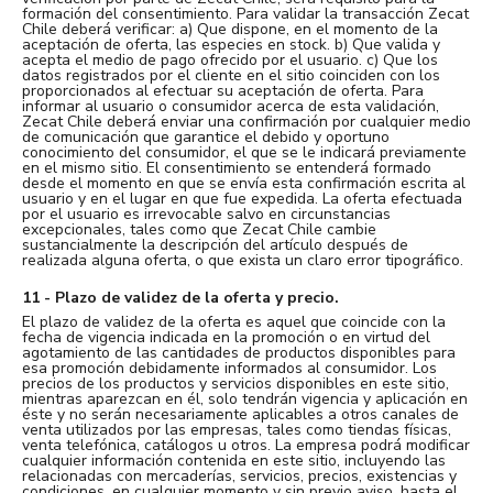
formación del consentimiento. Para validar la transacción Zecat
Chile deberá verificar: a) Que dispone, en el momento de la
aceptación de oferta, las especies en stock. b) Que valida y
acepta el medio de pago ofrecido por el usuario. c) Que los
datos registrados por el cliente en el sitio coinciden con los
proporcionados al efectuar su aceptación de oferta. Para
informar al usuario o consumidor acerca de esta validación,
Zecat Chile deberá enviar una confirmación por cualquier medio
de comunicación que garantice el debido y oportuno
conocimiento del consumidor, el que se le indicará previamente
en el mismo sitio. El consentimiento se entenderá formado
desde el momento en que se envía esta confirmación escrita al
usuario y en el lugar en que fue expedida. La oferta efectuada
por el usuario es irrevocable salvo en circunstancias
excepcionales, tales como que Zecat Chile cambie
sustancialmente la descripción del artículo después de
realizada alguna oferta, o que exista un claro error tipográfico.
11 - Plazo de validez de la oferta y precio.
El plazo de validez de la oferta es aquel que coincide con la
fecha de vigencia indicada en la promoción o en virtud del
agotamiento de las cantidades de productos disponibles para
esa promoción debidamente informados al consumidor. Los
precios de los productos y servicios disponibles en este sitio,
mientras aparezcan en él, solo tendrán vigencia y aplicación en
éste y no serán necesariamente aplicables a otros canales de
venta utilizados por las empresas, tales como tiendas físicas,
venta telefónica, catálogos u otros. La empresa podrá modificar
cualquier información contenida en este sitio, incluyendo las
relacionadas con mercaderías, servicios, precios, existencias y
condiciones, en cualquier momento y sin previo aviso, hasta el