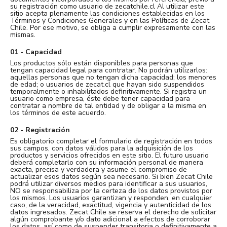
Catálogos
su registración como usuario de zecatchile.cl Al utilizar este
sitio acepta plenamente las condiciones establecidas en los
Términos y Condiciones Generales y en las Políticas de Zecat
Chile. Por ese motivo, se obliga a cumplir expresamente con las
mismas.
Sé partner
01 - Capacidad
Los productos sólo están disponibles para personas que
tengan capacidad legal para contratar. No podrán utilizarlos:
aquellas personas que no tengan dicha capacidad; los menores
de edad; o usuarios de zecat.cl que hayan sido suspendidos
temporalmente o inhabilitados definitivamente. Si registra un
usuario como empresa, éste debe tener capacidad para
contratar a nombre de tal entidad y de obligar a la misma en
los términos de este acuerdo.
02 - Registración
Es obligatorio completar el formulario de registración en todos
sus campos, con datos válidos para la adquisición de los
productos y servicios ofrecidos en este sitio. El futuro usuario
deberá completarlo con su información personal de manera
exacta, precisa y verdadera y asume el compromiso de
actualizar esos datos según sea necesario. Si bien Zecat Chile
podrá utilizar diversos medios para identificar a sus usuarios,
NO se responsabiliza por la certeza de los datos provistos por
los mismos. Los usuarios garantizan y responden, en cualquier
caso, de la veracidad, exactitud, vigencia y autenticidad de los
datos ingresados. Zecat Chile se reserva el derecho de solicitar
algún comprobante y/o dato adicional a efectos de corroborar
los datos, así como de suspender transitoria o definitivamente a