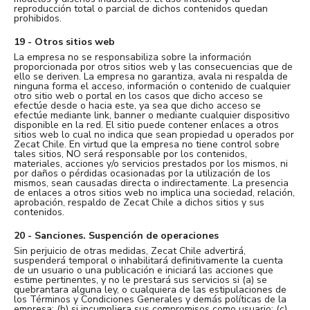
reproducción total o parcial de dichos contenidos quedan
prohibidos.
19 - Otros sitios web
La empresa no se responsabiliza sobre la información
proporcionada por otros sitios web y las consecuencias que de
ello se deriven. La empresa no garantiza, avala ni respalda de
ninguna forma el acceso, información o contenido de cualquier
otro sitio web o portal en los casos que dicho acceso se
efectúe desde o hacia este, ya sea que dicho acceso se
efectúe mediante link, banner o mediante cualquier dispositivo
disponible en la red. El sitio puede contener enlaces a otros
sitios web lo cual no indica que sean propiedad u operados por
Zecat Chile. En virtud que la empresa no tiene control sobre
tales sitios, NO será responsable por los contenidos,
materiales, acciones y/o servicios prestados por los mismos, ni
por daños o pérdidas ocasionadas por la utilización de los
mismos, sean causadas directa o indirectamente. La presencia
de enlaces a otros sitios web no implica una sociedad, relación,
aprobación, respaldo de Zecat Chile a dichos sitios y sus
contenidos.
20 - Sanciones. Suspención de operaciones
Sin perjuicio de otras medidas, Zecat Chile advertirá,
suspenderá temporal o inhabilitará definitivamente la cuenta
de un usuario o una publicación e iniciará las acciones que
estime pertinentes, y no le prestará sus servicios si (a) se
quebrantara alguna ley, o cualquiera de las estipulaciones de
los Términos y Condiciones Generales y demás políticas de la
empresa; (b) si incumpliera sus compromisos como usuario; (c)