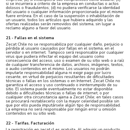
si se incurriera a criterio de la empresa en conductas o actos
dolosos o fraudulentos; (d) no pudiera verificarse la identidad
del usuario o cualquier información proporcionada por el mismo
fuere errónea. En el caso de la suspensión o inhabilitación de
un usuario, todos los artículos que hubiera adquirido y las
ofertas realizadas serán removidos del sistema, sin lugar a
reclamo alguno a favor del usuario.
21 - Fallas en el sistema
Zecat Chile no se responsabiliza por cualquier daño, perjuicio o
pérdida al usuario causados por fallas en el sistema, en el
servidor o en internet. Tampoco será responsable por cualquier
virus que pudiera infectar el equipo del usuario como
consecuencia del acceso, uso o examen de su sitio web o a raíz
de cualquier transferencia de datos, archivos, imágenes, textos,
o audio contenidos en el mismo. Los usuarios no podrán
imputarle responsabilidad alguna ni exigir pago por lucro
cesante, en virtud de perjuicios resultantes de dificultades
técnicas o fallas en los sistemas o en Internet. Zecat Chile no
garantiza el acceso y uso continuado o ininterrumpido de su
sitio. El sistema puede eventualmente no estar disponible
debido a dificultades técnicas o fallas de internet, o por
cualquier otra circunstancia ajena a Zecat Chile; en tales casos
se procurará restablecerlo con la mayor celeridad posible sin
que por ello pueda imputársele algún tipo de responsabilidad.
La empresa no será responsable por ningún error u omisión
contenidos en su sitio web.
22 - Tarifas. Facturación
La registración en zecat.cl es gratuita. Al adquirir un producto,