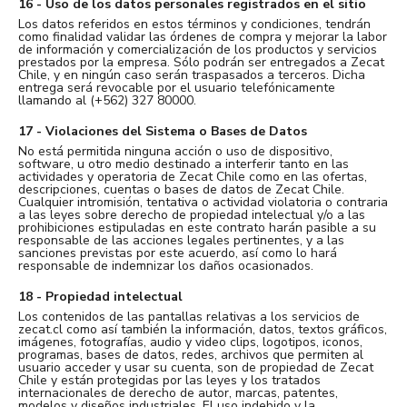
16 - Uso de los datos personales registrados en el sitio
Los datos referidos en estos términos y condiciones, tendrán
como finalidad validar las órdenes de compra y mejorar la labor
de información y comercialización de los productos y servicios
prestados por la empresa. Sólo podrán ser entregados a Zecat
Chile, y en ningún caso serán traspasados a terceros. Dicha
entrega será revocable por el usuario telefónicamente
llamando al (+562) 327 80000.
17 - Violaciones del Sistema o Bases de Datos
No está permitida ninguna acción o uso de dispositivo,
software, u otro medio destinado a interferir tanto en las
actividades y operatoria de Zecat Chile como en las ofertas,
descripciones, cuentas o bases de datos de Zecat Chile.
Cualquier intromisión, tentativa o actividad violatoria o contraria
a las leyes sobre derecho de propiedad intelectual y/o a las
prohibiciones estipuladas en este contrato harán pasible a su
responsable de las acciones legales pertinentes, y a las
sanciones previstas por este acuerdo, así como lo hará
responsable de indemnizar los daños ocasionados.
18 - Propiedad intelectual
Los contenidos de las pantallas relativas a los servicios de
zecat.cl como así también la información, datos, textos gráficos,
imágenes, fotografías, audio y video clips, logotipos, iconos,
programas, bases de datos, redes, archivos que permiten al
usuario acceder y usar su cuenta, son de propiedad de Zecat
Chile y están protegidas por las leyes y los tratados
internacionales de derecho de autor, marcas, patentes,
modelos y diseños industriales. El uso indebido y la