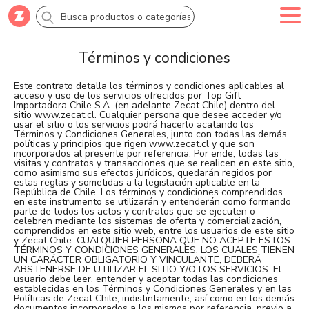
Términos y condiciones
Comprar
Crea tu cuenta
Ingresa
Este contrato detalla los términos y condiciones aplicables al
acceso y uso de los servicios ofrecidos por Top Gift
Categorías
Importadora Chile S.A. (en adelante Zecat Chile) dentro del
sitio www.zecat.cl. Cualquier persona que desee acceder y/o
usar el sitio o los servicios podrá hacerlo acatando los
Términos y Condiciones Generales, junto con todas las demás
Novedades
políticas y principios que rigen www.zecat.cl y que son
incorporados al presente por referencia. Por ende, todas las
visitas y contratos y transacciones que se realicen en este sitio,
como asimismo sus efectos jurídicos, quedarán regidos por
estas reglas y sometidas a la legislación aplicable en la
Campañas
República de Chile. Los términos y condiciones comprendidos
en este instrumento se utilizarán y entenderán como formando
parte de todos los actos y contratos que se ejecuten o
celebren mediante los sistemas de oferta y comercialización,
Logo 24hs
comprendidos en este sitio web, entre los usuarios de este sitio
y Zecat Chile. CUALQUIER PERSONA QUE NO ACEPTE ESTOS
TÉRMINOS Y CONDICIONES GENERALES, LOS CUALES TIENEN
UN CARÁCTER OBLIGATORIO Y VINCULANTE, DEBERÁ
ABSTENERSE DE UTILIZAR EL SITIO Y/O LOS SERVICIOS. El
Marcas
usuario debe leer, entender y aceptar todas las condiciones
establecidas en los Términos y Condiciones Generales y en las
Políticas de Zecat Chile, indistintamente; así como en los demás
documentos incorporados a los mismos por referencia, previo a