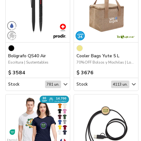
Boligrafo QS40 Air
Cooler Bags Yute 5 L
Escritura | Sustentables
70%OFF Bolsos y Mochilas | Logo 24hs | Sustentables | Coolers y luncheras
$ 3584
$ 3676
Stock
Stock
781 un.
4113 un.
30
14.700
SEP
UN. EN CAMINO