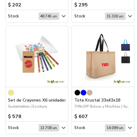
$ 202
$ 295
Stock
Stock
48.745 un.
15.336 un.
Set de Crayones X6 unidades
Tote Krustal 33x43x18
Sustentables | Escritura
70%OFF Bolsos y Mochilas | Sustentables | Bolsas y Tote Bags | Packaging
$ 578
$ 607
Stock
Stock
13.708 un.
14.099 un.