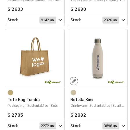
$ 2603
$ 2690
Stock
Stock
9142 un.
2320 un.
Tote Bag Tundra
Botella Kimi
Packaging | Sustentables | Bolsas y Tote Bags
Drinkware | Sustentables | Escritorio
$ 2785
$ 2892
Stock
Stock
2272 un.
3898 un.