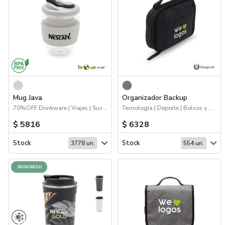
Mug Java
Organizador Backup
70%OFF Drinkware | Viajes | Sustentables | Drinkware
Tecnología | Deporte | Bolsos y Mochilas | Viajes
$ 5816
$ 6328
Stock
Stock
3778 un.
554 un.
REINGRESO