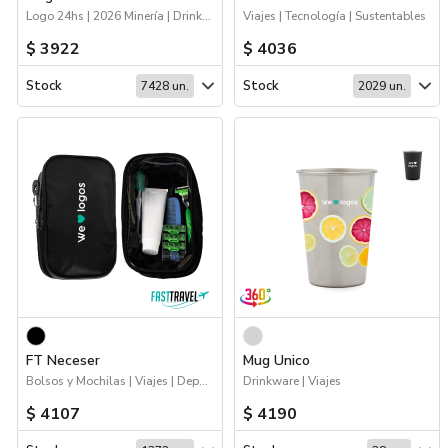
Logo 24hs | 2026 Minería | Drinkware | Viajes
Viajes | Tecnología | Sustentables
$ 3922
$ 4036
Stock
Stock
7428 un.
2029 un.
FT Neceser
Mug Unico
Bolsos y Mochilas | Viajes | Deporte | Hogar y Tiempo Libre
Drinkware | Viajes
$ 4107
$ 4190