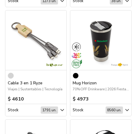
Stock
Stock
1273 un.
38 un.
Cable 3 en 1 Ryze
Mug Horizon
Viajes | Sustentables | Tecnología
70%OFF Drinkware | 2026 Fiestas Patrias | Viajes | Drinkware
$ 4610
$ 4973
Stock
Stock
1791 un.
8560 un.