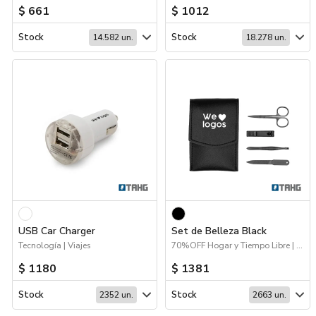
$ 661
$ 1012
Stock
Stock
14.582 un.
18.278 un.
USB Car Charger
Set de Belleza Black
Tecnología | Viajes
70%OFF Hogar y Tiempo Libre | Hogar y Tiempo Libre | Deporte | Viajes
$ 1180
$ 1381
Stock
Stock
2352 un.
2663 un.