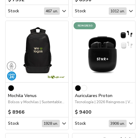
Stock
Stock
467 un.
1012 un.
REINGRESO
Mochila Venus
Auriculares Proton
Bolsos y Mochilas | Sustentables | Logo 24hs | Viajes
Tecnología | 2026 Reingresos | Viajes | Deporte
$ 8966
$ 9400
Stock
Stock
1928 un.
3906 un.