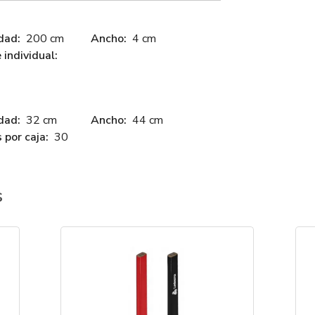
dad:
200 cm
Ancho:
4 cm
individual:
dad:
32 cm
Ancho:
44 cm
 por caja:
30
s