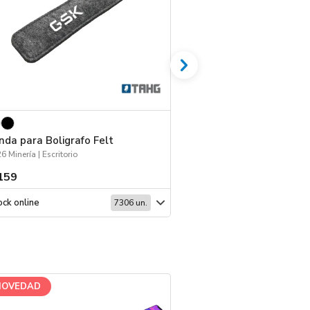
nda para Boligrafo Felt
Espejo Pocket
6 Minería | Escritorio
159
$ 188
ck online
Stock online
7306 un.
NOVEDAD