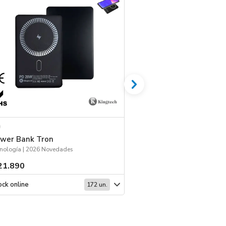
wer Bank Tron
Auriculares Conce
nología | 2026 Novedades
Tecnología | Deporte
21.890
$ 11.569
ck online
Stock online
172 un.