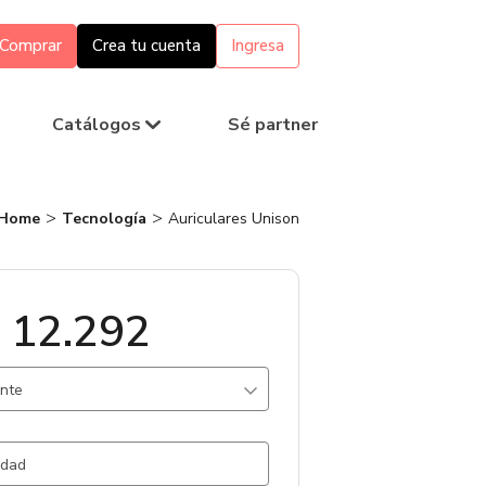
Comprar
Crea tu cuenta
Ingresa
Catálogos
Sé partner
Home
Tecnología
Auriculares Unison
 12.292
ante
egro / .
945 un.