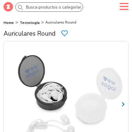
Auriculares Round
Home
Tecnología
Comprar
Crea tu cuenta
Ingresa
Auriculares Round
Categorías
Novedades
Campañas
Logo 24hs
Marcas