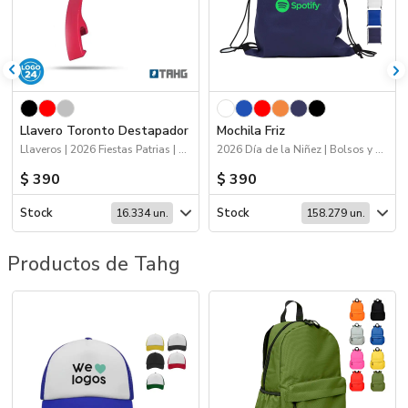
Llavero Toronto Destapador
Mochila Friz
Llaveros | 2026 Fiestas Patrias | Logo 24hs | Hogar y Tiempo Libre | Próximos Arribos | 2026 Minería
2026 Día de la Niñez | Bolsos y Mochilas
$ 390
$ 390
Stock
Stock
16.334 un.
158.279 un.
Productos de Tahg