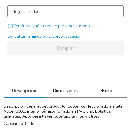
Negro / Negro / .
3012 un.
Rojo / Rojo / .
2920 un.
Ver áreas y técnicas de personalización
Blanco / Blanco / .
1272 un.
Consultar mínimos para personalización.
Comprar
Descripción
Dimensiones
+ info
Descripción general del producto: Cooler confeccionado en tela
Nylon 600D, interior térmico forrado en PVC gris. Bolsillos
laterales. Apto para llevar botellas, termos y otros.
Capacidad: 8 Lts.