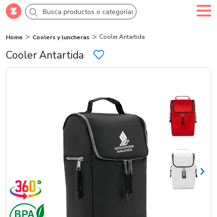
Cooler Antartida
Home
Coolers y luncheras
Comprar
Crea tu cuenta
Ingresa
Cooler Antartida
Categorías
Novedades
Campañas
Logo 24hs
Marcas