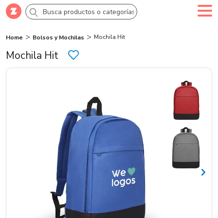
Mochila Hit
Home
Bolsos y Mochilas
Comprar
Crea tu cuenta
Ingresa
Mochila Hit
Categorías
Novedades
Campañas
Logo 24hs
Marcas