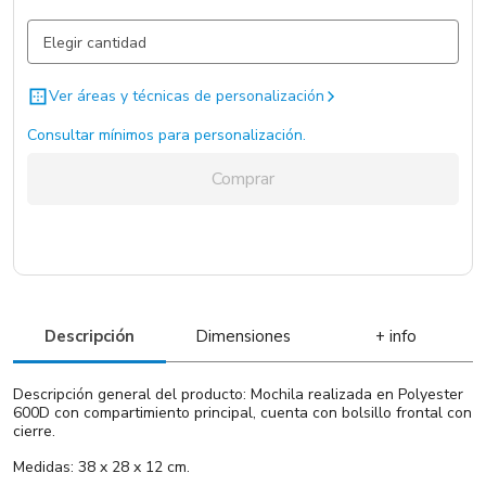
Azul / Azul / .
2883 un.
Rojo / Rojo / .
2073 un.
Ver áreas y técnicas de personalización
Gris Claro / Gris Claro / .
1808 un.
Consultar mínimos para personalización.
Comprar
Descripción
Dimensiones
+ info
Descripción general del producto: Mochila realizada en Polyester
600D con compartimiento principal, cuenta con bolsillo frontal con
cierre.
Medidas: 38 x 28 x 12 cm.