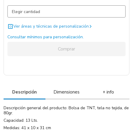
Azul / Azul / .
19.281 un.
Kaki / Kaki / .
8351 un.
Ver áreas y técnicas de personalización
Verde / Verde / .
6121 un.
Consultar mínimos para personalización.
Naranjo / Naranjo / .
5870 un.
Comprar
Verde Pistacho / Verde Pistacho / .
5128 un.
Negro / Negro / .
4790 un.
Azulino / Azulino / .
3181 un.
Rojo / Rojo / .
783 un.
Descripción
Dimensiones
+ info
Blanco / Blanco / .
101 un.
Descripción general del producto: Bolsa de TNT, tela no tejida, de
80gr.
Capacidad: 13 Lts.
Medidas: 41 x 10 x 31 cm