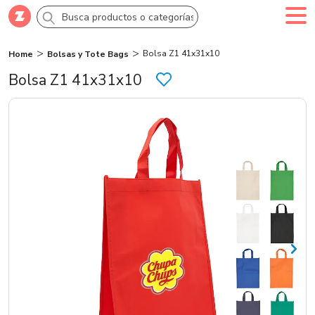
Bolsa Z1 41x31x10
Home
Bolsas y Tote Bags
Comprar
Crea tu cuenta
Ingresa
Bolsa Z1 41x31x10
Categorías
Novedades
Campañas
Logo 24hs
Marcas