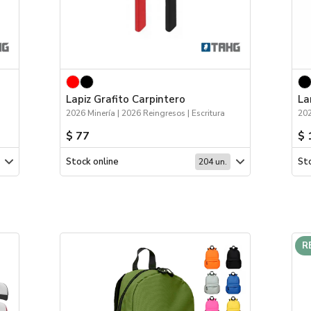
Lapiz Grafito Carpintero
La
2026 Minería | 2026 Reingresos | Escritura
202
$ 77
$ 
Stock online
Sto
204 un.
R