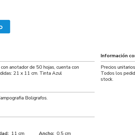
Información c
z con anotador de 50 hojas, cuenta con
Precios unitario
didas: 21 x 11 cm. Tinta Azul
Todos los pedid
stock.
Tampografia Boligrafos.
dad:
11 cm
Ancho:
0.5 cm