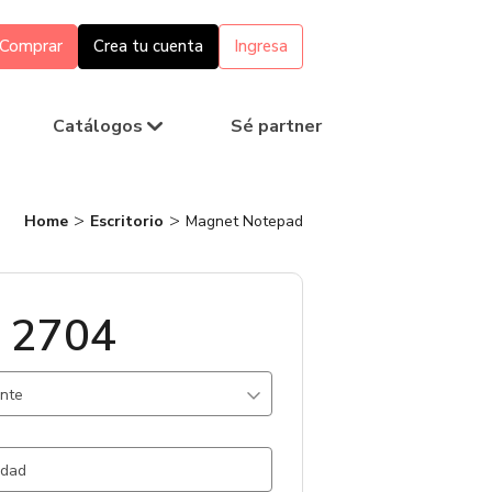
Comprar
Crea tu cuenta
Ingresa
Catálogos
Sé partner
Home
Escritorio
Magnet Notepad
 2704
ante
lanco / .
1934 un.