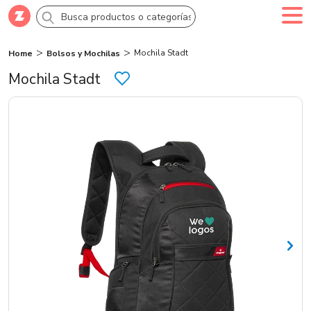
Mochila Stadt
Home
Bolsos y Mochilas
Comprar
Crea tu cuenta
Ingresa
Mochila Stadt
Categorías
Novedades
Campañas
Logo 24hs
Marcas