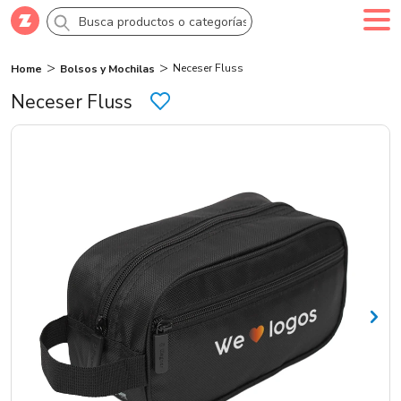
Neceser Fluss
Home
Bolsos y Mochilas
Comprar
Crea tu cuenta
Ingresa
Neceser Fluss
Categorías
Novedades
Campañas
Logo 24hs
Marcas