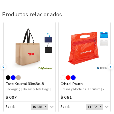
Productos relacionados
Tote Krustal 33x43x18
Cristal Pouch
Packaging | Bolsas y Tote Bags | Sustentables | 70%OFF Bolsos y Mochilas
Bolsos y Mochilas | Escritura | 70%OFF Bolsos y Mochilas | Deporte | Viajes
$ 607
$ 661
Stock
Stock
10.138 un.
14.582 un.