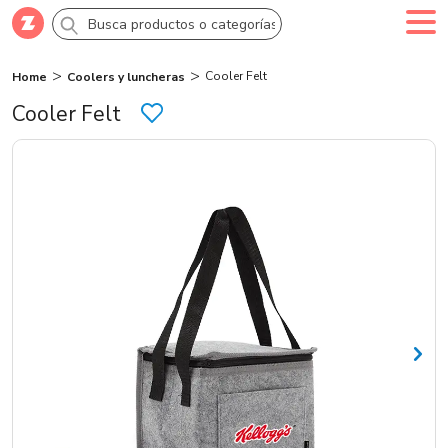
Cooler Felt
Home
Coolers y luncheras
Comprar
Crea tu cuenta
Ingresa
Cooler Felt
Categorías
Novedades
Campañas
Logo 24hs
Marcas