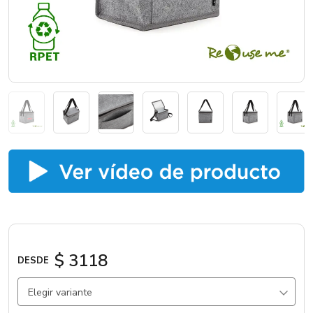
Catálogos
Sé partner
$ 3118
DESDE
Elegir variante