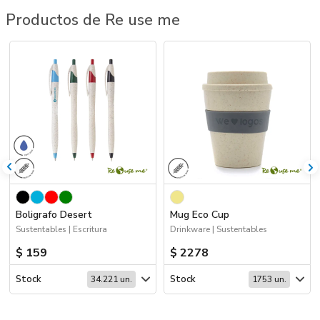
Productos de Re use me
Boligrafo Desert
Mug Eco Cup
Sustentables | Escritura
Drinkware | Sustentables
$ 159
$ 2278
Stock
Stock
34.221 un.
1753 un.