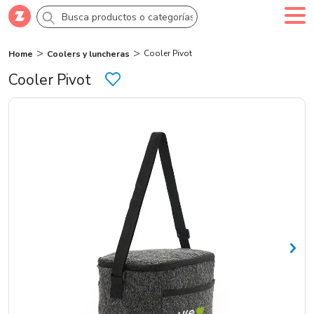
Cooler Pivot
Home
Coolers y luncheras
Comprar
Crea tu cuenta
Ingresa
Cooler Pivot
Categorías
Novedades
Campañas
Logo 24hs
Marcas