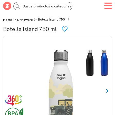
Botella Island 750 ml
Home
Drinkware
Comprar
Crea tu cuenta
Ingresa
Botella Island 750 ml
Categorías
Novedades
Campañas
Logo 24hs
Marcas