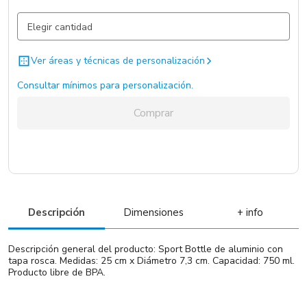
Azul / Azul / .
8910 un.
Negro / Negro / .
2301 un.
Ver áreas y técnicas de personalización
Blanco / Blanco / .
2020 un.
Consultar mínimos para personalización.
Comprar
Descripción
Dimensiones
+ info
Descripción general del producto: Sport Bottle de aluminio con
tapa rosca. Medidas: 25 cm x Diámetro 7,3 cm. Capacidad: 750 ml.
Producto libre de BPA.