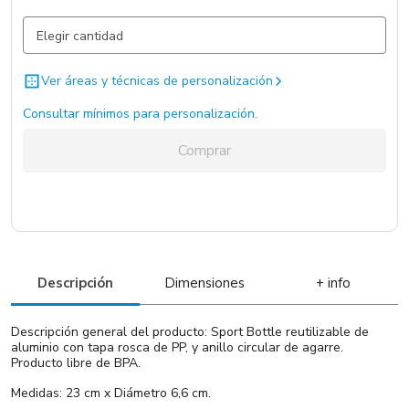
Gris Plata / Gris Plata / .
2632 un.
Rojo / Rojo / .
1783 un.
Ver áreas y técnicas de personalización
Azul / Azul / .
756 un.
Consultar mínimos para personalización.
Negro / Negro / .
Sin Stock
Comprar
Descripción
Dimensiones
+ info
Descripción general del producto: Sport Bottle reutilizable de
aluminio con tapa rosca de PP, y anillo circular de agarre.
Producto libre de BPA.
Medidas: 23 cm x Diámetro 6,6 cm.