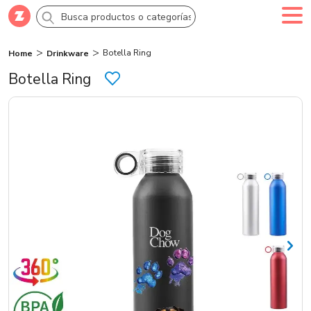
Botella Ring
Home
Drinkware
Comprar
Crea tu cuenta
Ingresa
Botella Ring
Categorías
Novedades
Campañas
Logo 24hs
Marcas