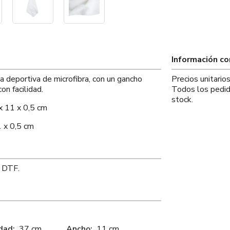
Información c
a deportiva de microfibra, con un gancho
Precios unitario
on facilidad.
Todos los pedid
stock.
x 11 x 0,5 cm
 x 0,5 cm
r DTF.
dad:
37 cm
Ancho:
11 cm