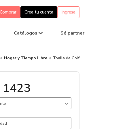
Comprar
Crea tu cuenta
Ingresa
Catálogos
Sé partner
Hogar y Tiempo Libre
Toalla de Golf
 1423
ante
lanco / .
967 un.