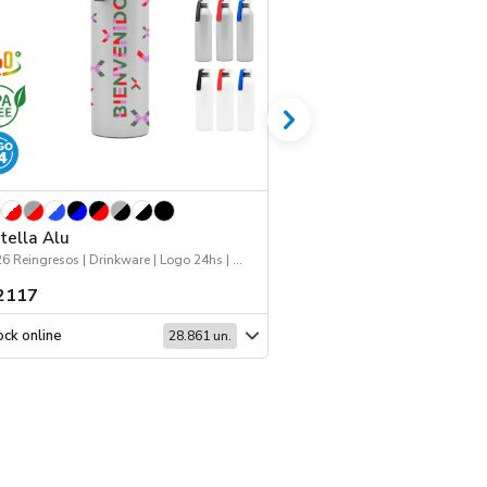
tella Alu
Jockey 168
2026 Reingresos | Drinkware | Logo 24hs | Deporte
Jockey | Workwear | Dep
2117
$ 1518
ck online
Stock online
28.861 un.