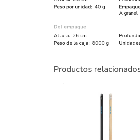
Peso por unidad:
40 g
Empaque 
A granel
Del empaque
Altura:
26 cm
Profundi
Peso de la caja:
8000 g
Unidades
Productos relacionado