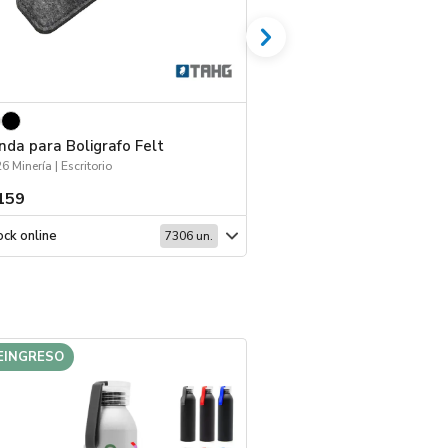
nda para Boligrafo Felt
Espejo Pocket
6 Minería | Escritorio
159
$ 188
ck online
Stock online
7306 un.
EINGRESO