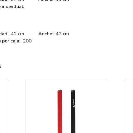
individual:
dad:
42 cm
Ancho:
42 cm
 por caja:
200
s