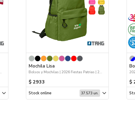
Mochila Lisa
Bo
a de la Niñez | Logo 24hs | Deporte
Bolsos y Mochilas | 2026 Fiestas Patrias | 2026 Día de la Niñez
$ 2933
$ 
Stock online
Sto
37.573 un.