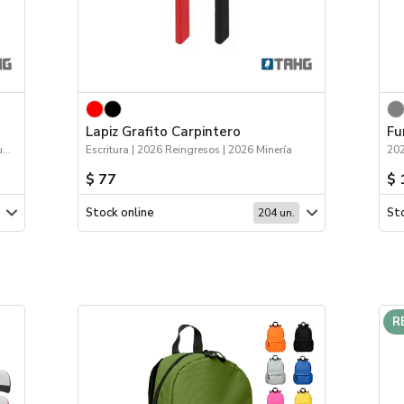
Lapiz Grafito Carpintero
Fu
2026 Día de la Niñez | 2026 Minería | Escritura
Escritura | 2026 Reingresos | 2026 Minería
202
$ 77
$ 
Stock online
Sto
204 un.
R