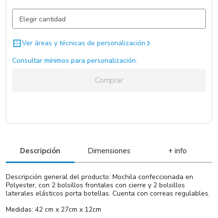
Gris Claro / Gris Claro / .
12.215 un.
Negro / Negro / .
8387 un.
Ver áreas y técnicas de personalización
Naranjo / Naranjo / .
4197 un.
Consultar mínimos para personalización.
Verde / Verde / .
4013 un.
Comprar
Amarillo / Amarillo / .
2483 un.
Rosa / Rosa / .
2445 un.
Azul / Azul / .
1864 un.
Rojo / Rojo / .
1771 un.
Descripción
Dimensiones
+ info
Gris Oscuro / Gris Oscuro / .
Sin Stock
Descripción general del producto: Mochila confeccionada en
Polyester, con 2 bolsillos frontales con cierre y 2 bolsillos
laterales elásticos porta botellas. Cuenta con correas regulables.
Medidas: 42 cm x 27cm x 12cm