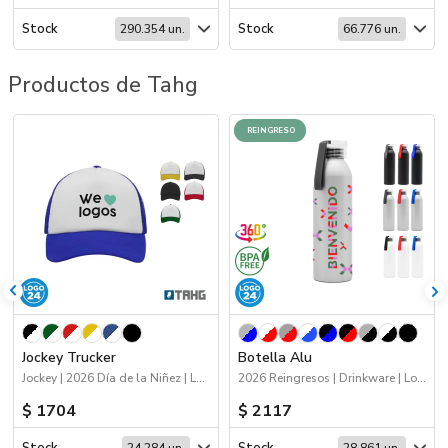
Stock
Stock
290.354 un.
66.776 un.
Productos de Tahg
REINGRESO
Jockey Trucker
Botella Alu
Jockey | 2026 Día de la Niñez | Logo 24hs | Deporte
2026 Reingresos | Drinkware | Logo 24hs | Deporte
$ 1704
$ 2117
Stock
Stock
24.284 un.
28.861 un.