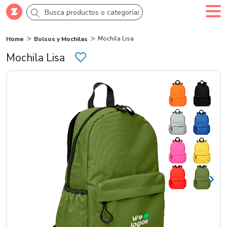
Mochila Lisa
Home
Bolsos y Mochilas
Comprar
Crea tu cuenta
Ingresa
Mochila Lisa
Categorías
Novedades
Campañas
Logo 24hs
Marcas