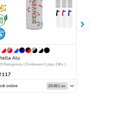
tella Alu
Jockey 168
2026 Reingresos | Drinkware | Logo 24hs | Deporte
Jockey | Workwear | Dep
2117
$ 1518
ck online
Stock online
28.861 un.