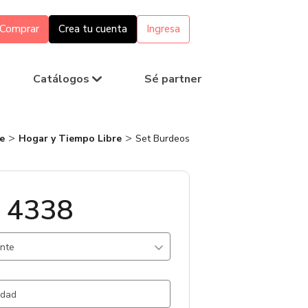
Comprar
Crea tu cuenta
Ingresa
Catálogos
Sé partner
e
Hogar y Tiempo Libre
Set Burdeos
 4338
ante
egro / .
1717 un.