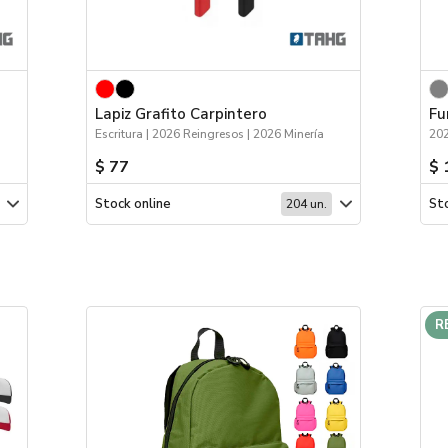
Lapiz Grafito Carpintero
Fu
Escritura | 2026 Reingresos | 2026 Minería
202
$ 77
$ 
Stock online
Sto
204 un.
R