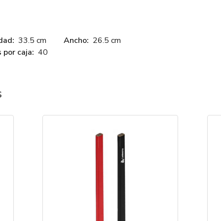
dad:
33.5 cm
Ancho:
26.5 cm
 por caja:
40
s