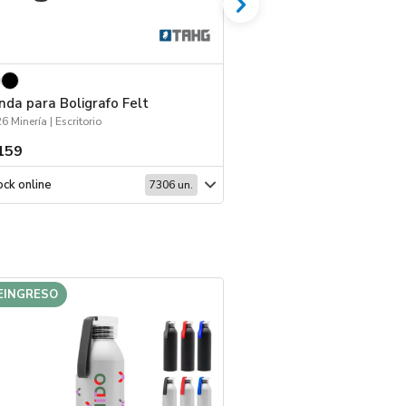
nda para Boligrafo Felt
Espejo Pocket
6 Minería | Escritorio
Hogar y Tiempo Libre | V
159
$ 188
ck online
Stock online
7306 un.
EINGRESO