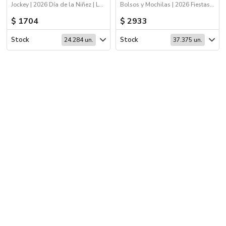
Jockey | 2026 Día de la Niñez | Logo 24hs | Deporte
Bolsos y Mochilas | 2026 Fiestas Patrias | 2026 Día de la Niñez
$ 1704
$ 2933
Stock
Stock
24.284 un.
37.375 un.