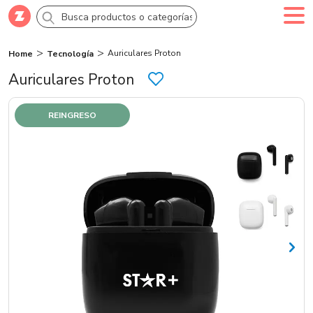
Auriculares Proton
Home
Tecnología
Comprar
Crea tu cuenta
Ingresa
Auriculares Proton
Categorías
REINGRESO
Novedades
Campañas
Logo 24hs
Marcas