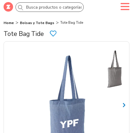
Tote Bag Tide
Home
Bolsas y Tote Bags
Comprar
Crea tu cuenta
Ingresa
Tote Bag Tide
Categorías
Novedades
Campañas
Logo 24hs
Marcas