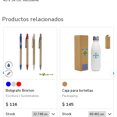
40 x 34 cm. ReUseMe
Productos relacionados
Boligrafo Brixton
Caja para botellas
Escritura | Sustentables
Packaging
$ 116
$ 145
Stock
Stock
32.748 un.
69.461 un.