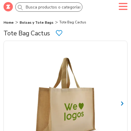
Tote Bag Cactus
Home
Bolsas y Tote Bags
Comprar
Crea tu cuenta
Ingresa
Tote Bag Cactus
Categorías
Novedades
Campañas
Logo 24hs
Marcas