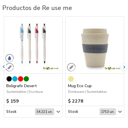
Productos de Re use me
Boligrafo Desert
Mug Eco Cup
Sustentables | Escritura
Drinkware | Sustentables
$ 159
$ 2278
Stock
Stock
34.221 un.
1753 un.