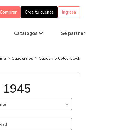
Comprar
Crea tu cuenta
Ingresa
Catálogos
Sé partner
me
Cuadernos
Cuaderno Colourblock
 1945
ante
iestileno / .
2556 un.