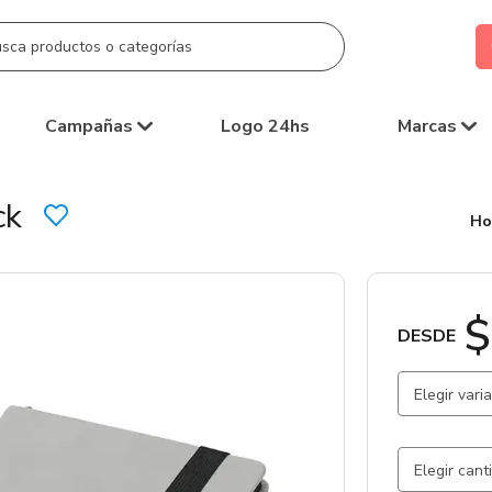
Campañas
Logo 24hs
Marcas
ck
Ho
$
DESDE
Elegir vari
Gris / Pol