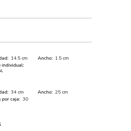
dad:
14.5 cm
Ancho:
1.5 cm
individual:
LA
dad:
34 cm
Ancho:
25 cm
 por caja:
30
s