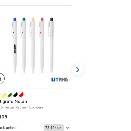
ligrafo Nolan
Funda para Boligra
6 Fiestas Patrias | Escritura
2026 Minería | Escritorio
108
$ 159
ck online
Stock online
73.194 un.