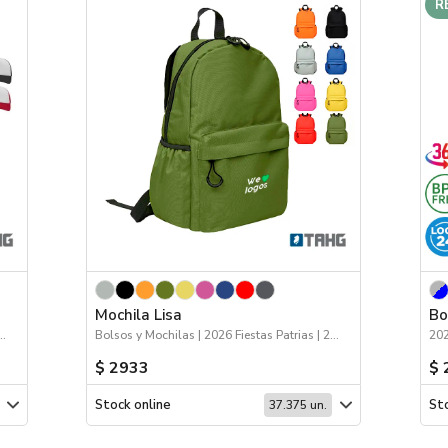
R
Mochila Lisa
Bo
a de la Niñez | Logo 24hs | Deporte
Bolsos y Mochilas | 2026 Fiestas Patrias | 2026 Día de la Niñez
$ 2933
$ 
Stock online
Sto
37.375 un.