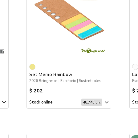
Set Memo Rainbow
La
2026 Reingresos | Escritorio | Sustentables
Esc
$ 202
$ 
Stock online
Sto
48.745 un.