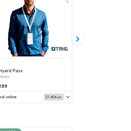
nyard Pass
Set Memo Dots
ritorio
Escritorio
289
$ 333
ck online
Stock online
27.404 un.