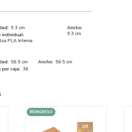
dad:
9.3 cm
Ancho:
9.3 cm
individual:
lsa PLA Interna
dad:
56.5 cm
Ancho:
56.5 cm
 por caja:
36
s
REINGRESO