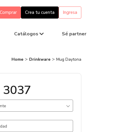
Comprar
Crea tu cuenta
Ingresa
Catálogos
Sé partner
Home
Drinkware
Mug Daytona
 3037
ante
oliestileno / .
8057 un.