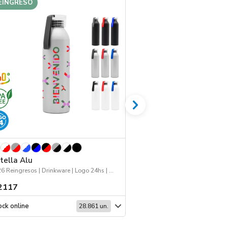
EINGRESO
tella Alu
Jockey 168
2026 Reingresos | Drinkware | Logo 24hs | Deporte
Jockey | Workwear | Dep
2117
$ 1518
ck online
Stock online
28.861 un.