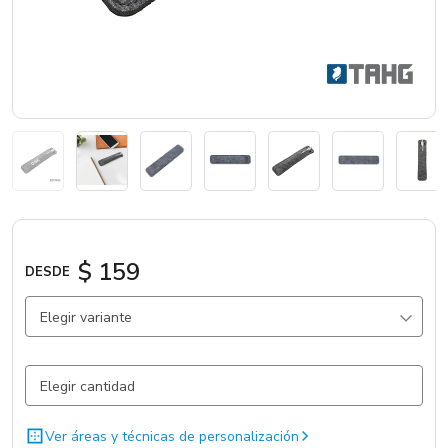
Catálogos
Sé partner
$ 159
DESDE
Elegir variante
Gris / Fieltro / .
7273 un.
Negro / Fieltro / .
33 un.
Ver áreas y técnicas de personalización