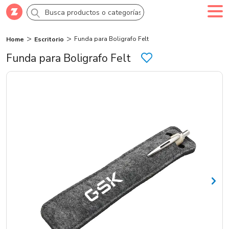
Funda para Boligrafo Felt
Home
Escritorio
Comprar
Crea tu cuenta
Ingresa
Funda para Boligrafo Felt
Categorías
Novedades
Campañas
Logo 24hs
Marcas