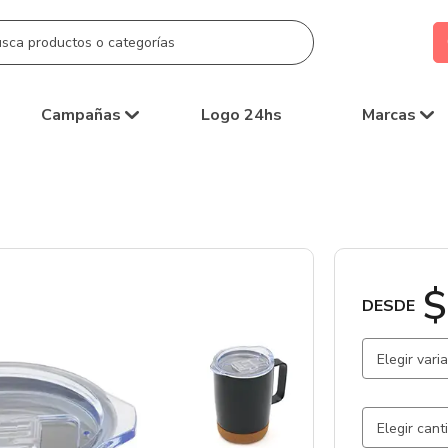
Campañas
Logo 24hs
Marcas
$
DESDE
Elegir vari
Negro / A.
Blanco / A