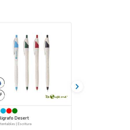
ligrafo Desert
Funda para Boligra
tentables | Escritura
Escritorio | 2026 Minería