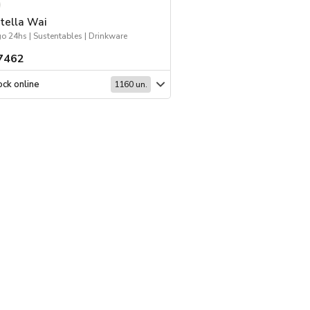
tella Wai
Cuaderno Eco Colo
o 24hs | Sustentables | Drinkware
Escritorio | Sustentable
7462
$ 738
ck online
Stock online
1160 un.