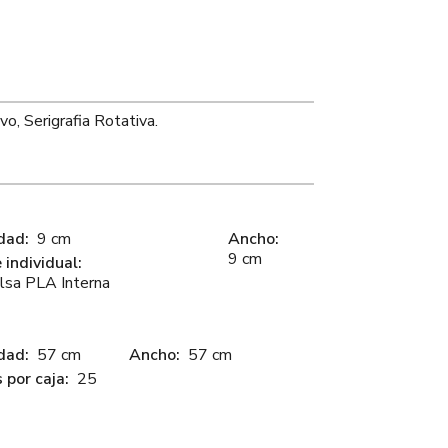
o, Serigrafia Rotativa.
dad:
9 cm
Ancho:
9 cm
individual:
lsa PLA Interna
dad:
57 cm
Ancho:
57 cm
 por caja:
25