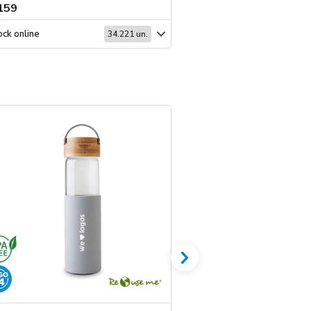
159
$ 159
ck online
Stock online
34.221 un.