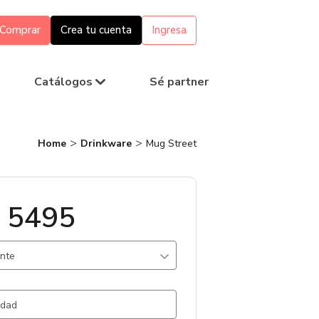
Comprar
Crea tu cuenta
Ingresa
Catálogos
Sé partner
Home
Drinkware
Mug Street
 5495
ante
Inox/Hier / .
1834 un.
.Inox/Hier / .
1077 un.