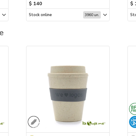
$ 140
$ 
Stock online
Sto
3960 un.
e