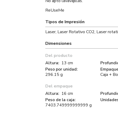
No apto lavavajillas.
ReUseMe
Tipos de Impresión
Laser, Laser Rotativo CO2, Laser rotativ
Dimensiones
Del producto
Altura:
13 cm
Profundi
Peso por unidad:
Empaque 
296.15 g
Caja + Bo
Del empaque
Altura:
16 cm
Profundi
Peso de la caja:
Unidades
7403.749999999999 g