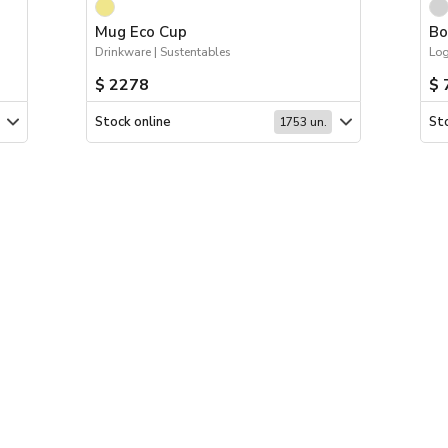
Mug Eco Cup
Bo
Drinkware | Sustentables
Log
$ 2278
$ 
Stock online
Sto
1753 un.