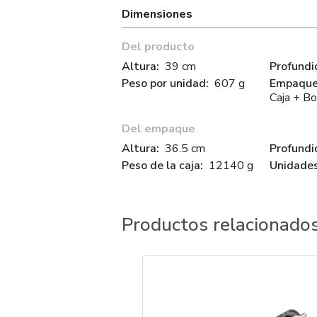
Dimensiones
Del producto
Altura:
39 cm
Profundi
Peso por unidad:
607 g
Empaque 
Caja + Bo
Del empaque
Altura:
36.5 cm
Profundi
Peso de la caja:
12140 g
Unidades
Productos relacionado