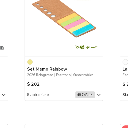
Set Memo Rainbow
La
2026 Reingresos | Escritorio | Sustentables
Esc
$ 202
$ 
Stock online
Sto
48.745 un.