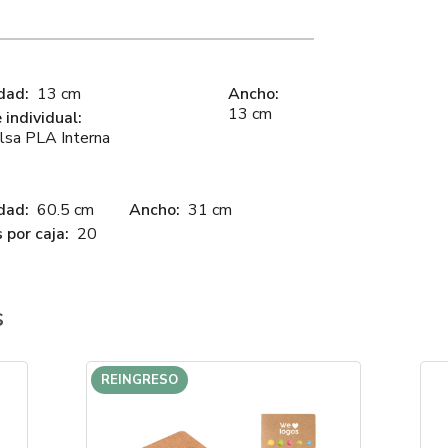
dad:
13 cm
Ancho:
13 cm
individual:
lsa PLA Interna
dad:
60.5 cm
Ancho:
31 cm
 por caja:
20
s
REINGRESO