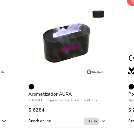
Aromatizador AURA
Po
Tecnología | Deporte | Bolsos y Mochilas | Viajes
70%OFF Hogar y Tiempo Libre | Escritorio | Hogar y Tiempo Libre
Tec
$ 6284
$ 
Stock online
Sto
185 un.