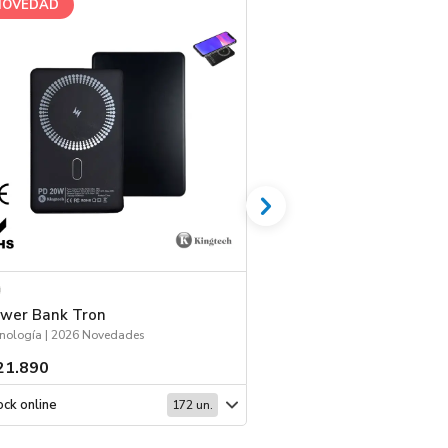
NOVEDAD
wer Bank Tron
Auriculares Conce
nología | 2026 Novedades
Tecnología | Deporte
21.890
$ 11.569
ck online
Stock online
172 un.