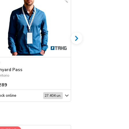
nyard Pass
Set Memo Dots
ritorio
Escritorio
289
$ 333
ck online
Stock online
27.404 un.