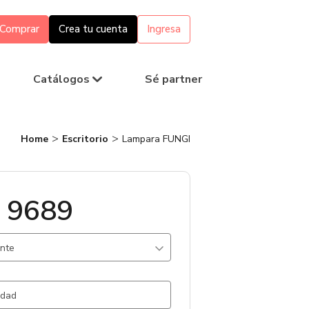
Comprar
Crea tu cuenta
Ingresa
Catálogos
Sé partner
Home
Escritorio
Lampara FUNGI
 9689
ante
Blanco / ABS
1757 un.