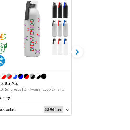
tella Alu
Jockey 168
2026 Reingresos | Drinkware | Logo 24hs | Deporte
Jockey | Workwear | Dep
2117
$ 1518
ck online
Stock online
28.861 un.