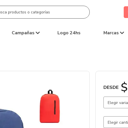
Campañas
Logo 24hs
Marcas
$
DESDE
Elegir vari
Rojo / Roj
Azul / Azu