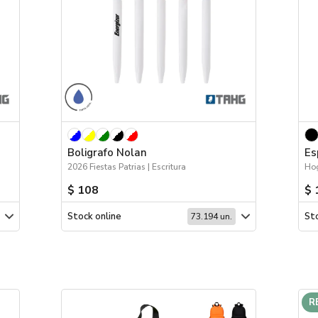
Boligrafo Nolan
Es
2026 Fiestas Patrias | Escritura
$ 108
$ 
Stock online
Sto
73.194 un.
R