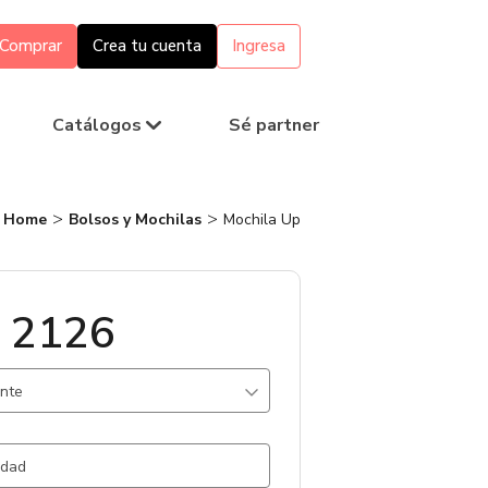
Comprar
Crea tu cuenta
Ingresa
Catálogos
Sé partner
Home
Bolsos y Mochilas
Mochila Up
 2126
ante
o / .
3655 un.
l / .
2566 un.