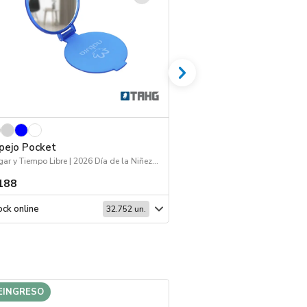
pejo Pocket
Boligrafo Harvest
Hogar y Tiempo Libre | 2026 Día de la Niñez | Viajes
Escritura | 2026 Fiestas 
188
$ 295
ck online
Stock online
32.752 un.
EINGRESO