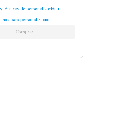
y técnicas de personalización
egro / .
1245 un.
imos para personalización.
Comprar