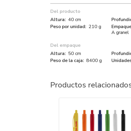
Del producto
Altura:
40 cm
Profundi
Peso por unidad:
210 g
Empaque 
A granel
Del empaque
Altura:
50 cm
Profundi
Peso de la caja:
8400 g
Unidades
Productos relacionado