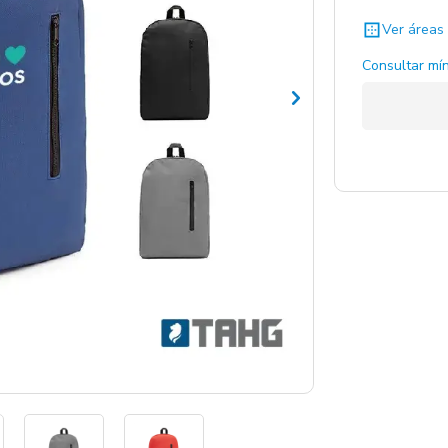
Ver áreas 
Negro / N
Consultar mín