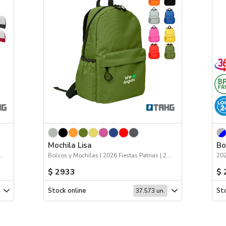
Mochila Lisa
Bo
a de la Niñez | Logo 24hs | Deporte
Bolsos y Mochilas | 2026 Fiestas Patrias | 2026 Día de la Niñez
$ 2933
$ 
Stock online
Sto
37.573 un.