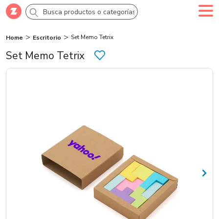
Set Memo Tetrix
Home
Escritorio
Comprar
Crea tu cuenta
Ingresa
Set Memo Tetrix
Categorías
Novedades
Campañas
Logo 24hs
Marcas