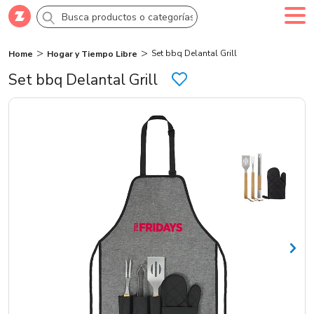
Set bbq Delantal Grill
Home
Hogar y Tiempo Libre
Comprar
Crea tu cuenta
Ingresa
Set bbq Delantal Grill
Categorías
Novedades
Campañas
Logo 24hs
Marcas