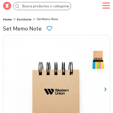
Set Memo Note
Home
Escritorio
Comprar
Crea tu cuenta
Ingresa
Set Memo Note
Categorías
Novedades
Campañas
Logo 24hs
Marcas