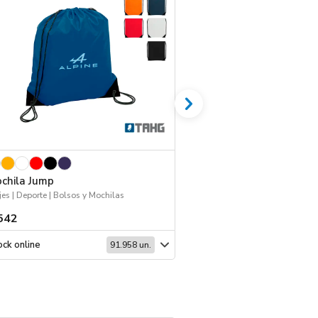
chila Jump
Cristal Pouch
jes | Deporte | Bolsos y Mochilas
542
$ 661
ck online
Stock online
91.958 un.