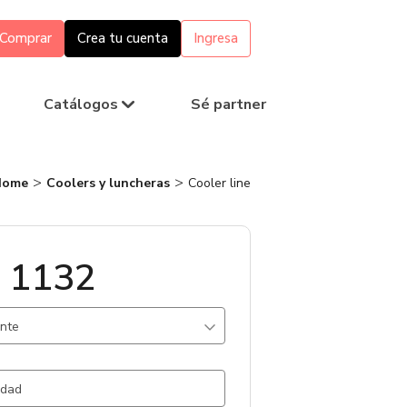
Comprar
Crea tu cuenta
Ingresa
Catálogos
Sé partner
Home
Coolers y luncheras
Cooler line
 1132
ante
o / .
8516 un.
 / Gris Claro / .
2204 un.