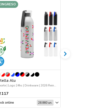
EINGRESO
tella Alu
Jockey 168
Deporte | Logo 24hs | Drinkware | 2026 Reingresos
Deporte | Workwear | Jo
2117
$ 1518
ck online
Stock online
28.860 un.