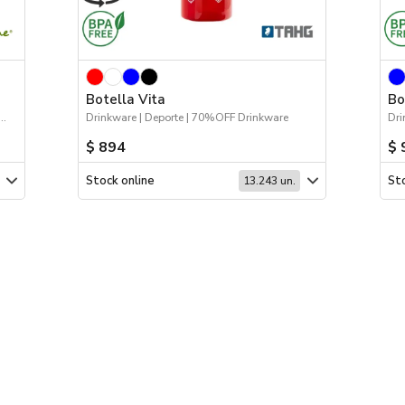
Botella Vita
Bo
les | Drinkware | Hogar y Tiempo Libre
Drinkware | Deporte | 70%OFF Drinkware
$ 894
$ 
Stock online
Sto
13.243 un.