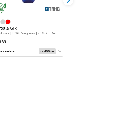
tella Grid
Botella Cake
Drinkware | 2026 Reingresos | 70%OFF Drinkware | 2026 Fiestas Patrias
983
$ 1012
ck online
Stock online
57.466 un.