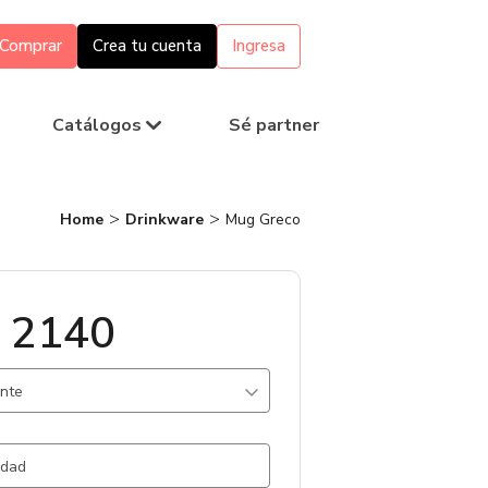
Comprar
Crea tu cuenta
Ingresa
Catálogos
Sé partner
Home
Drinkware
Mug Greco
 2140
ante
nte / Poliestileno / .
115 un.