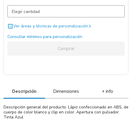
Blanco / Azul / .
22.976 un.
Blanco / Amarillo / .
22.744 un.
Ver áreas y técnicas de personalización
Blanco / Verde / .
13.184 un.
Consultar mínimos para personalización.
Blanco / Negro / .
8989 un.
Comprar
Blanco / Rojo / .
5301 un.
Descripción
Dimensiones
+ info
Descripción general del producto: Lápiz confeccionado en ABS, de
cuerpo de color blanco y clip en color. Apertura con pulsador.
Tinta Azul