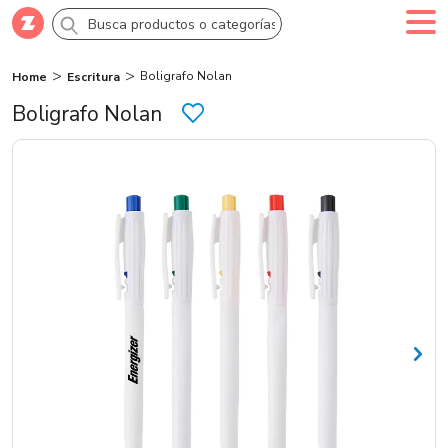
Boligrafo Nolan
Home
Escritura
Comprar
Crea tu cuenta
Ingresa
Boligrafo Nolan
Categorías
Novedades
Campañas
Logo 24hs
Marcas