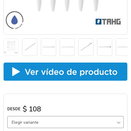
Catálogos
Sé partner
$ 108
DESDE
Elegir variante