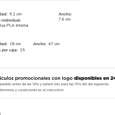
dad:
9.2 cm
Ancho:
7.6 cm
individual:
lsa PLA Interna
dad:
18 cm
Ancho:
47 cm
 por caja:
25
s