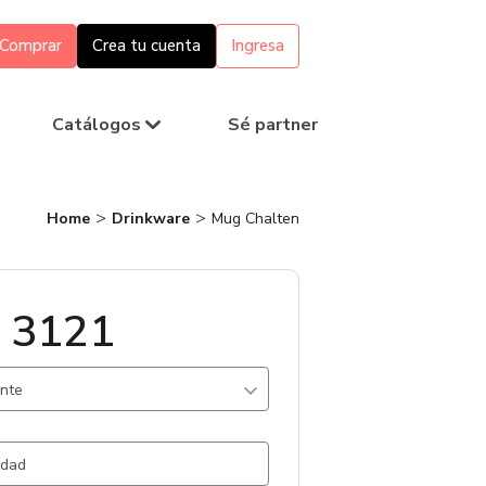
Comprar
Crea tu cuenta
Ingresa
Catálogos
Sé partner
Home
Drinkware
Mug Chalten
 3121
ante
rde / .
898 un.
 / Gris Plata / .
889 un.