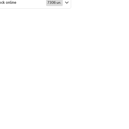
ck online
Stock online
7306 un.