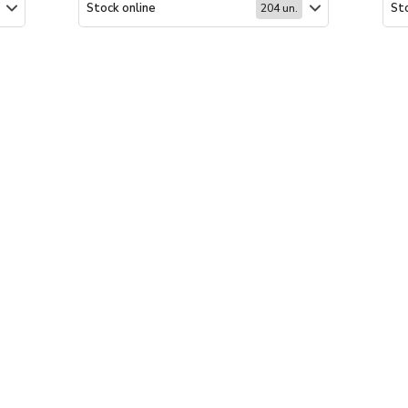
Stock online
Sto
204 un.