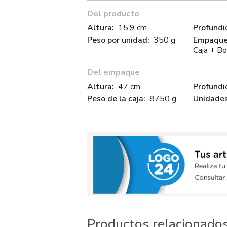
Del producto
Altura:
15.9 cm
Profundi
Peso por unidad:
350 g
Empaque 
Caja + Bo
Del empaque
Altura:
47 cm
Profundi
Peso de la caja:
8750 g
Unidades
Productos relacionado