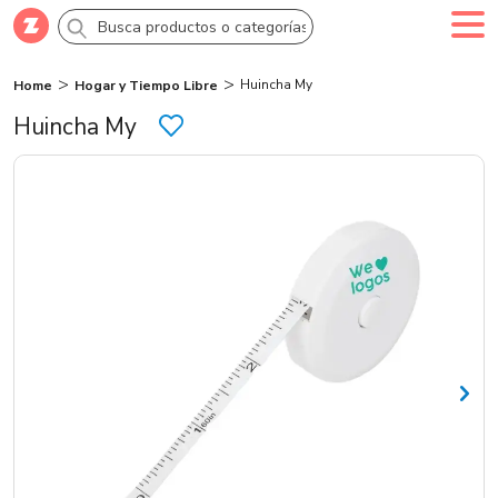
Huincha My
Home
Hogar y Tiempo Libre
Comprar
Crea tu cuenta
Ingresa
Huincha My
Categorías
Novedades
Campañas
Logo 24hs
Marcas