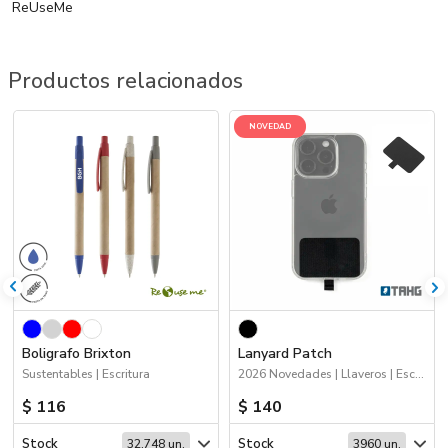
ReUseMe
Productos relacionados
NOVEDAD
Boligrafo Brixton
Lanyard Patch
Sustentables | Escritura
2026 Novedades | Llaveros | Escritorio
$ 116
$ 140
Stock
Stock
32.748 un.
3960 un.