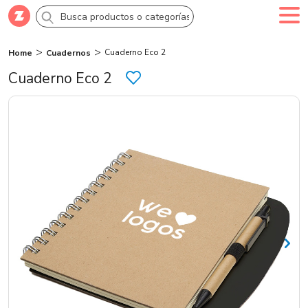
Cuaderno Eco 2
Home
Cuadernos
Comprar
Crea tu cuenta
Ingresa
Cuaderno Eco 2
Categorías
Novedades
Campañas
Logo 24hs
Marcas