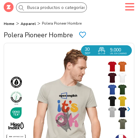
Polera Pioneer Hombre
Home
Apparel
Comprar
Crea tu cuenta
Ingresa
Polera Pioneer Hombre
Categorías
30
9.000
SEP
UN. EN CAMINO
Novedades
Campañas
Logo 24hs
Marcas