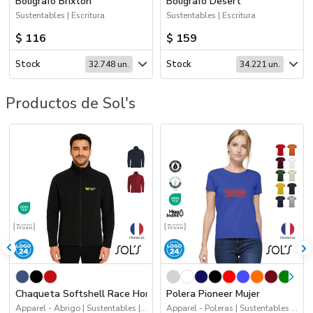
Boligrafo Brixton
Boligrafo Desert
Sustentables | Escritura
Sustentables | Escritura
$ 116
$ 159
Stock
Stock
32.748 un.
34.221 un.
Productos de Sol's
Chaqueta Softshell Race Hombre
Polera Pioneer Mujer
Apparel - Abrigo | Sustentables | 2026 Minería | Logo 24hs | Apparel | Workwear
Apparel - Poleras | Sustentables | Logo 24hs | Apparel | Workwear